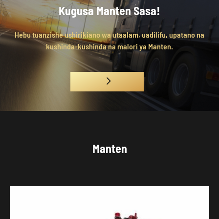
Kugusa Manten Sasa!
Hebu tuanzishe ushirikiano wa utaalam, uadilifu, upatano na
kushinda-kushinda na malori ya Manten.

Manten