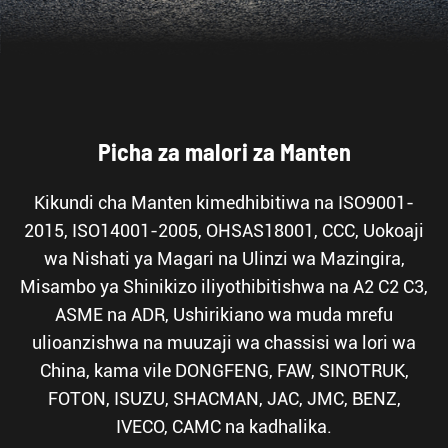
Picha za malori za Manten
Kikundi cha Manten kimedhibitiwa na ISO9001-
2015, ISO14001-2005, OHSAS18001, CCC, Uokoaji
wa Nishati ya Magari na Ulinzi wa Mazingira,
Misambo ya Shinikizo iliyothibitishwa na A2 C2 C3,
ASME na ADR, Ushirikiano wa muda mrefu
ulioanzishwa na muuzaji wa chassisi wa lori wa
China, kama vile DONGFENG, FAW, SINOTRUK,
FOTON, ISUZU, SHACMAN, JAC, JMC, BENZ,
IVECO, CAMC na kadhalika.