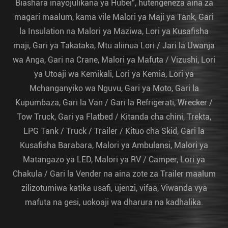
Biashara inayojulikana ya Hubei", hutengeneza aina za
magari maalum, kama vile Malori ya Maji ya Tank, Gari
la Insulation na Malori ya Maziwa, Lori ya Kusafisha
maji, Gari ya Takataka, Mtu aliinua Lori / Jari la Uwanja
wa Anga, Gari na Crane, Malori ya Mafuta / Vizushi, Lori
ya Utoaji wa Kemikali, Lori ya Kemia, Lori ya
Mchanganyiko wa Nguvu, Gari ya Moto, Gari la
Kupumbaza, Gari la Van / Gari la Refrigerati, Wrecker /
Tow Truck, Gari ya Flatbed / Kitanda cha chini, Trekta,
LPG Tank / Truck / Trailer / Kituo cha Skid, Gari la
Kusafisha Barabara, Malori ya Ambulansi, Malori ya
Matangazo ya LED, Malori ya RV / Camper, Lori ya
Chakula / Gari la Vender na aina zote za Trailer maalum
zilizotumiwa katika usafi, ujenzi, vifaa, Viwanda vya
mafuta na gesi, uokoaji wa dharura na kadhalika.