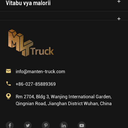
Vitabu vya malorii

info@manten-truck.com

+86-027-85889369

Rm 2704, Bldg 3, Wanjing International Garden,
Qingnian Road, Jianghan District Wuhan, China