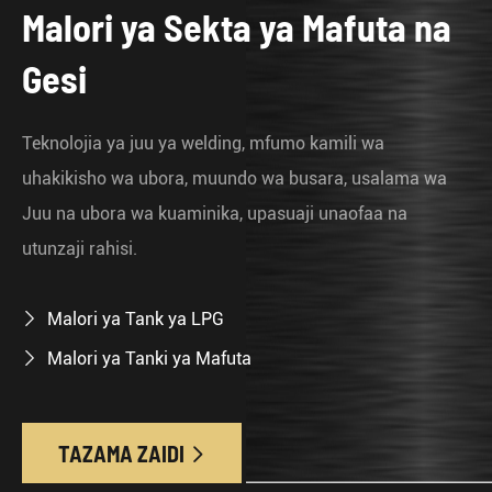
Malori ya Sekta ya Mafuta na
I
Gesi
b
k
Teknolojia ya juu ya welding, mfumo kamili wa
uhakikisho wa ubora, muundo wa busara, usalama wa
Juu na ubora wa kuaminika, upasuaji unaofaa na
utunzaji rahisi.
Malori ya Tank ya LPG

Malori ya Tanki ya Mafuta

TAZAMA ZAIDI
