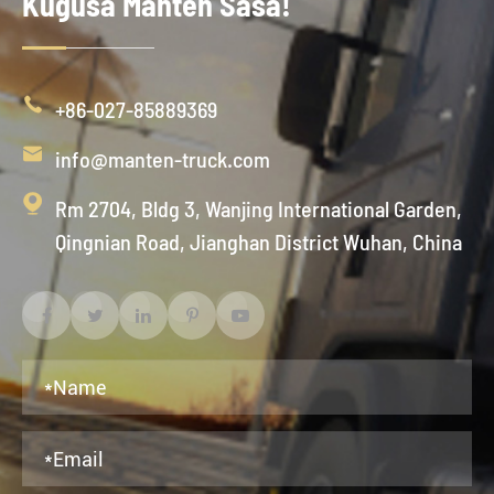
Kugusa Manten Sasa!

+86-027-85889369

info@manten-truck.com

Rm 2704, Bldg 3, Wanjing International Garden,
Qingnian Road, Jianghan District Wuhan, China