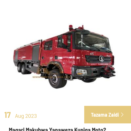
17
Tazama Zaidi

Aug 2023
Magari Makubwa Yanaweza Kupiga Moto?