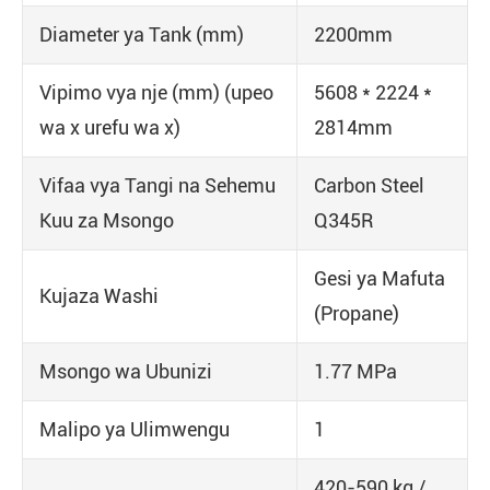
Diameter ya Tank (mm)
2200mm
Vipimo vya nje (mm) (upeo
5608 * 2224 *
wa x urefu wa x)
2814mm
Vifaa vya Tangi na Sehemu
Carbon Steel
Kuu za Msongo
Q345R
Gesi ya Mafuta
Kujaza Washi
(Propane)
Msongo wa Ubunizi
1.77 MPa
Malipo ya Ulimwengu
1
420-590 kg /