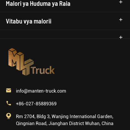
Malori ya Huduma ya Raia
Vitabu vya malorii

info@manten-truck.com

+86-027-85889369

Rm 2704, Bldg 3, Wanjing International Garden,
Qingnian Road, Jianghan District Wuhan, China