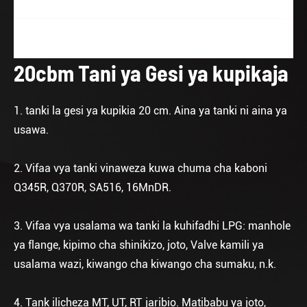
20cbm Tani ya Gesi ya kupikaja
1. tanki la gesi ya kupikia 20 cm. Aina ya tanki ni aina ya
usawa.
2. Vifaa vya tanki vinaweza kuwa chuma cha kaboni
Q345R, Q370R, SA516, 16MnDR.
3. Vifaa vya usalama wa tanki la kuhifadhi LPG: manhole
ya flange, kipimo cha shinikizo, joto, Valve kamili ya
usalama wazi, kiwango cha kiwango cha sumaku, n.k.
4. Tank ilicheza MT, UT, RT jaribio. Matibabu ya joto,