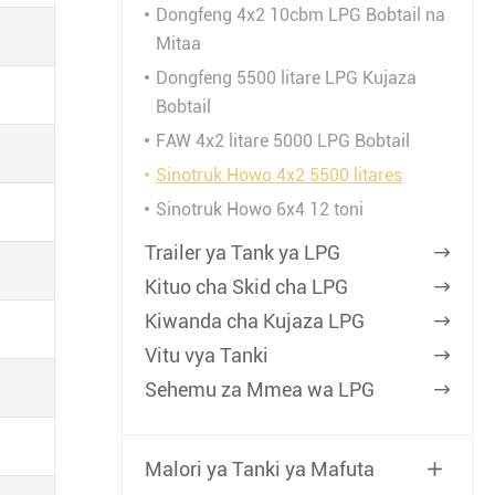
Dongfeng 4x2 10cbm LPG Bobtail na
Mitaa
Dongfeng 5500 litare LPG Kujaza
Bobtail
FAW 4x2 litare 5000 LPG Bobtail
Sinotruk Howo 4x2 5500 litares
Sinotruk Howo 6x4 12 toni
Trailer ya Tank ya LPG

Kituo cha Skid cha LPG

Kiwanda cha Kujaza LPG

Vitu vya Tanki

Sehemu za Mmea wa LPG

Malori ya Tanki ya Mafuta
