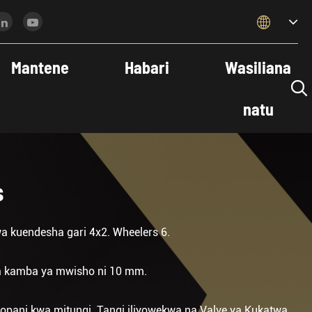

Mantene
Habari
Wasiliana

natu
s
wa kuendesha gari 4x2. Wheelers 6.
na kamba ya mwisho ni 10 mm.
propani kwa mitungi. Tangi iliyowekwa na Valve ya Kukatwa