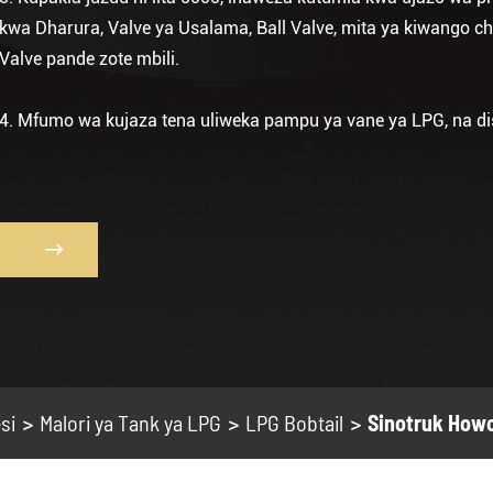
kwa Dharura, Valve ya Usalama, Ball Valve, mita ya kiwango ch
Valve pande zote mbili.
4. Mfumo wa kujaza tena uliweka pampu ya vane ya LPG, na dis

si
Malori ya Tank ya LPG
LPG Bobtail
Sinotruk Howo