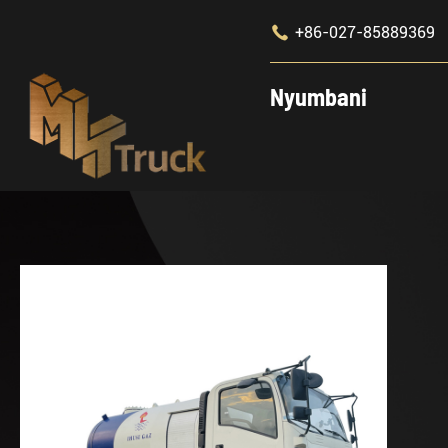

+86-027-85889369
Nyumbani