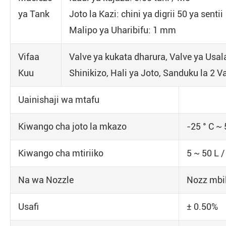
ya Tank
Joto la Kazi: chini ya digrii 50 ya sentii
Malipo ya Uharibifu: 1 mm
Vifaa
Valve ya kukata dharura, Valve ya Usa
Kuu
Shinikizo, Hali ya Joto, Sanduku la 2 
Uainishaji wa mtafu
Kiwango cha joto la mkazo
-25 ° C ~ 
Kiwango cha mtiriiko
5 ~ 50 L 
Na wa Nozzle
Nozz mbil
Usafi
± 0.50%