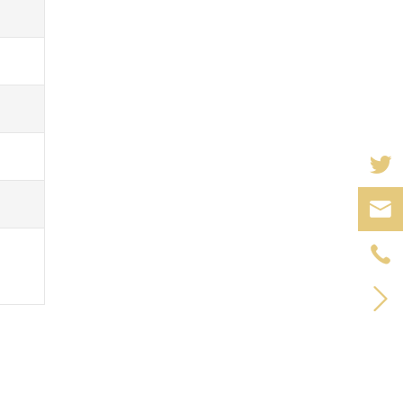


