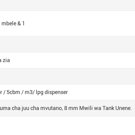
 mbele & 1
a zia
er / 5cbm / m3/ lpg dispenser
uma cha juu cha mvutano, 8 mm Mwili wa Tank Unene.