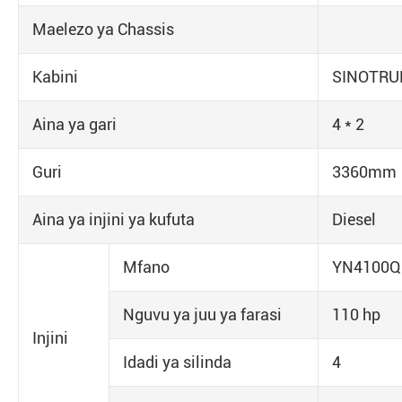
Maelezo ya Chassis
Kabini
SINOTRUK
Aina ya gari
4 * 2
Guri
3360mm
Aina ya injini ya kufuta
Diesel
Mfano
YN4100Q
Nguvu ya juu ya farasi
110 hp
Injini
Idadi ya silinda
4