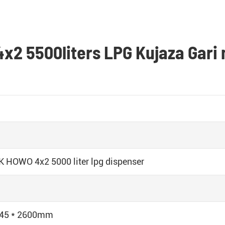
4x2 5500liters LPG Kujaza Gari 
 HOWO 4x2 5000 liter lpg dispenser
U
045 * 2600mm