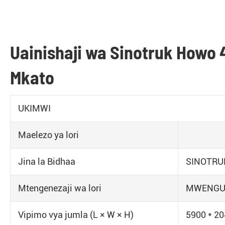
Uainishaji wa Sinotruk Howo 
Mkato
UKIMWI
Maelezo ya lori
Jina la Bidhaa
SINOTRUK
Mtengenezaji wa lori
MWENG
Vipimo vya jumla (L × W × H)
5900 * 2