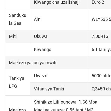
Kiwango cha uzalishaji
Euro 2
Sanduku
Aini
WLY535 5
la Gea
Miti
Ukuwa
7.00R16
Kiwango
6 1 tairi y
Maelezo ya juu ya mwili
Uwezo
5000 lilit
Tank ya
LPG
Vifaa vya Tanki
Q345R ch
Shinikizo Lililoundwa: 1.66 Mpa
Maelezo
Idadi ya kujaza: 0.55 tani / M3