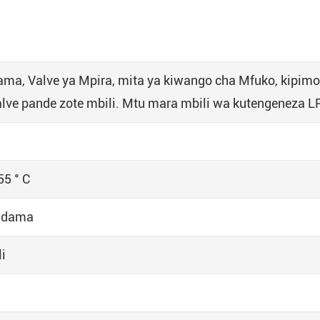
lama, Valve ya Mpira, mita ya kiwango cha Mfuko, kipimo
Valve pande zote mbili. Mtu mara mbili wa kutengeneza L
55 ° C
/ dama
i