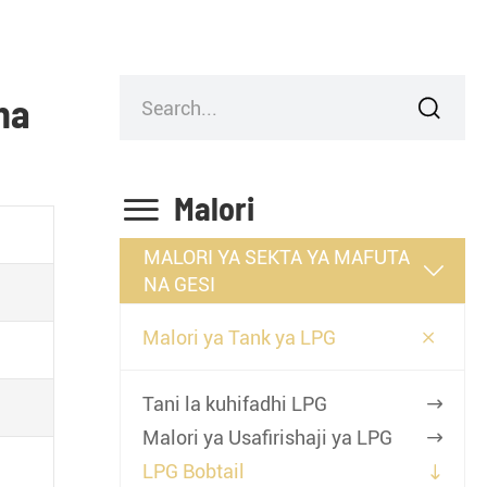
na


Malori
MALORI YA SEKTA YA MAFUTA

NA GESI

Malori ya Tank ya LPG
Tani la kuhifadhi LPG

Malori ya Usafirishaji ya LPG

LPG Bobtail
