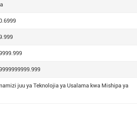
Pa
0.6999
9.999
99999.999
99999999999.999
mamizi juu ya Teknolojia ya Usalama kwa Mishipa ya