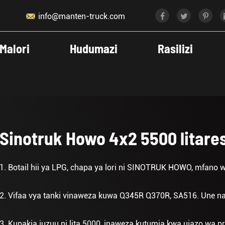

info@manten-truck.com
Malori
Hudumazi
Rasilizi
Sinotruk Howo 4x2 5500 litare
1. Botail hii ya LPG, chapa ya lori ni SINOTRUK HOWO, mfano 
2. Vifaa vya tanki vinaweza kuwa Q345R Q370R, SA516. Une 
3. Kupakia juzuu ni lita 5000, inaweza kutumia kwa ujazo wa 