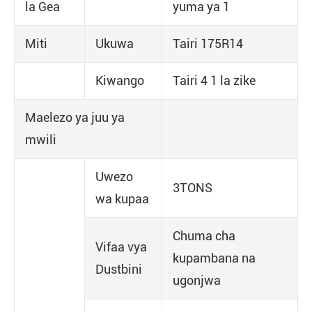
la Gea
yuma ya 1
Miti
Ukuwa
Tairi 175R14
Kiwango
Tairi 4 1 la zike
Maelezo ya juu ya
mwili
Uwezo
3TONS
wa kupaa
Chuma cha
Vifaa vya
kupambana na
Dustbini
ugonjwa