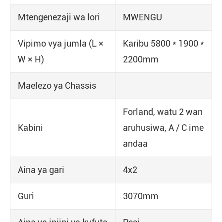
Mtengenezaji wa lori
MWENGU
Vipimo vya jumla (L ×
Karibu 5800 * 1900 *
W × H)
2200mm
Maelezo ya Chassis
Forland, watu 2 wan
Kabini
aruhusiwa, A / C ime
andaa
Aina ya gari
4x2
Guri
3070mm