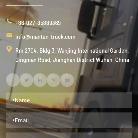

+86-027-85889369

info@manten-truck.com

Rm 2704, Bldg 3, Wanjing International Garden,
Qingnian Road, Jianghan District Wuhan, China