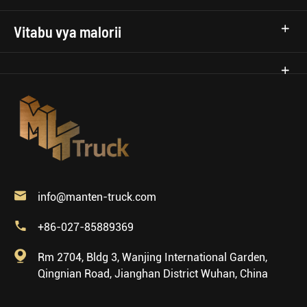
Vitabu vya malorii

info@manten-truck.com

+86-027-85889369

Rm 2704, Bldg 3, Wanjing International Garden,
Qingnian Road, Jianghan District Wuhan, China