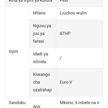
Aina ya injini ya kufuta
Pesi
Mfano
Liuzhou wulin
Nguvu ya
juu ya
87HP
farasi
Injini
Idadi ya
/
silinda
Kiwango
cha
Euro V
uzalishaji
Sanduku
Mkono, 5 mbele na n
Aini