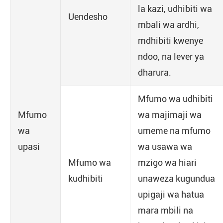
la kazi, udhibiti wa
Uendesho
mbali wa ardhi,
mdhibiti kwenye
ndoo, na lever ya
dharura.
Mfumo wa udhibiti
Mfumo
wa majimaji wa
wa
umeme na mfumo
upasi
wa usawa wa
Mfumo wa
mzigo wa hiari
kudhibiti
unaweza kugundua
upigaji wa hatua
mara mbili na