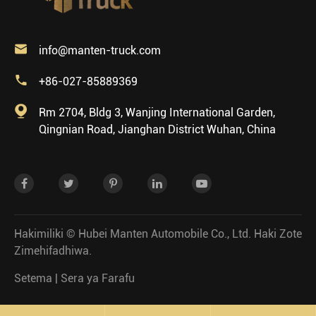

info@manten-truck.com

+86-027-85889369

Rm 2704, Bldg 3, Wanjing International Garden,
Qingnian Road, Jianghan District Wuhan, China
Hakimiliki ©
Hubei Manten Automobile Co., Ltd.
Haki Zote
Zimehifadhiwa.
Setema
|
Sera ya Farafu