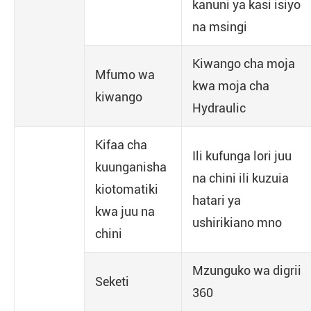
kanuni ya kasi isiyo
na msingi
Kiwango cha moja
Mfumo wa
kwa moja cha
kiwango
Hydraulic
Kifaa cha
Ili kufunga lori juu
kuunganisha
na chini ili kuzuia
kiotomatiki
hatari ya
kwa juu na
ushirikiano mno
chini
Mzunguko wa digrii
Seketi
360