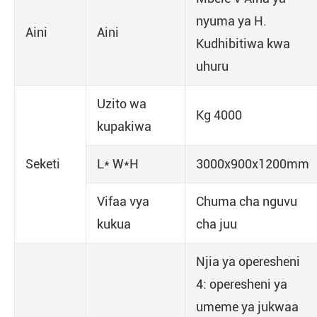
nyuma ya H.
Aini
Aini
Kudhibitiwa kwa
uhuru
Uzito wa
Kg 4000
kupakiwa
Seketi
L* W*H
3000x900x1200mm
Vifaa vya
Chuma cha nguvu
kukua
cha juu
Njia ya operesheni
4: operesheni ya
umeme ya jukwaa