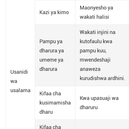
Maonyesho ya
Kazi ya kimo
wakati halisi
Wakati injini na
Pampu ya
kutofaulu kwa
dharura ya
pampu kuu,
umeme ya
mwendeshaji
dharura
anaweza
Usanidi
kurudishwa ardhini.
wa
usalama
Kifaa cha
Kwa upasuaji wa
kusimamisha
dharuru
dharu
Kifaa cha