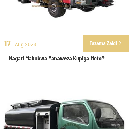
17
Tazama Zaidi

Aug 2023
Magari Makubwa Yanaweza Kupiga Moto?