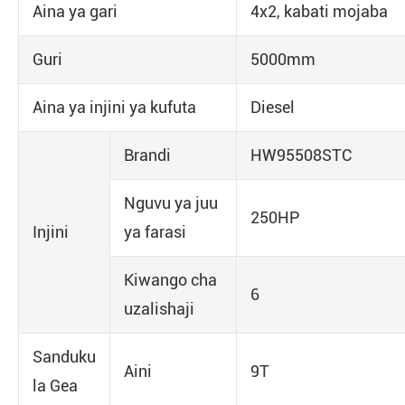
Aina ya gari
4x2, kabati mojaba
Guri
5000mm
Aina ya injini ya kufuta
Diesel
Brandi
HW95508STC
Nguvu ya juu
250HP
Injini
ya farasi
Kiwango cha
6
uzalishaji
Sanduku
Aini
9T
la Gea