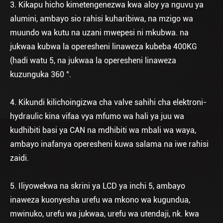
3. Kikapu hicho kimetengenezwa kwa aloy ya nguvu ya
alumini, ambayo sio rahisi kuharibiwa, na mzigo wa
muundo wa kutu na uzani mwepesi ni mkubwa. na
jukwaa kubwa la operesheni linaweza kubeba 400KG
(hadi watu 5, na jukwaa la operesheni linaweza
kuzunguka 360 °.
4. Kikundi kilichoingizwa cha valve sahihi cha elektroni-
hydraulic kina vifaa vya mfumo wa hali ya juu wa
kudhibiti basi ya CAN na mdhibiti wa mbali wa waya,
ambayo inafanya operesheni kuwa salama na iwe rahisi
zaidi.
5. Iliyowekwa na skrini ya LCD ya inchi 5, ambayo
inaweza kuonyesha urefu wa mkono wa kugundua,
mwinuko, urefu wa jukwaa, urefu wa utendaji, nk. kwa