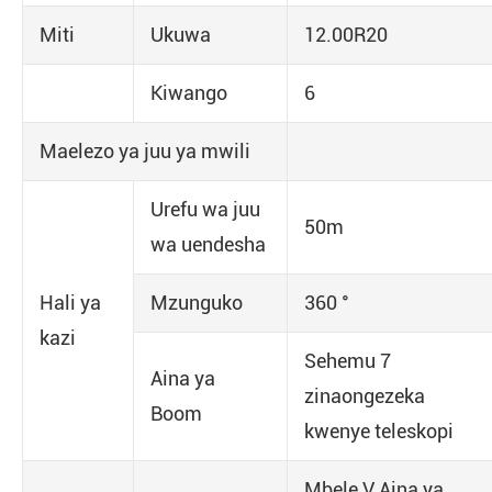
Miti
Ukuwa
12.00R20
Kiwango
6
Maelezo ya juu ya mwili
Urefu wa juu
50m
wa uendesha
Hali ya
Mzunguko
360 °
kazi
Sehemu 7
Aina ya
zinaongezeka
Boom
kwenye teleskopi
Mbele V Aina ya