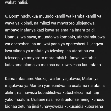
wakati halisi.
6. Boom huchukua muundo kamili wa kamba kamili ya
waya ya kipindi, na mlinzi wa mnyororo uliojengwa,
ambayo inafanya kazi kuwa salama na imara zaidi.
Upanuzi wa sawa, muundo wa kompakt, ufanisi mkubwa
wa operesheni na anuwai pana ya operesheni. Ilijengwa
kwa silinda ya mafuta ya teleskopi na utaratibu wa
telescopi ya mnyororo mara mbili hufanya iwe rahisi
kutazama alama za makosa na kuwezesha kuu mfano.
Kama mtaalamu
Muuzaji wa lori ya jukwaa
, Malori ya
majukwaa ya Manten yameundwa na usalama na ufanisi
akilini, na inaweza kubadilishwa kutosheleza mahitaji
yako maalum. Usiliane nasi leo ili ujifunze mengi kuhusu
bidhaa zetu na jinsi tunavyoweza kukusaidia kuboresha