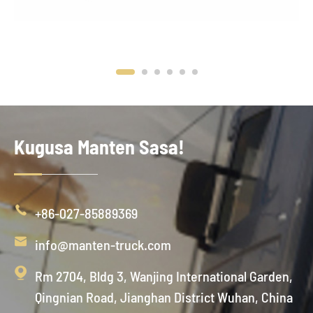
Kugusa Manten Sasa!

+86-027-85889369

info@manten-truck.com

Rm 2704, Bldg 3, Wanjing International Garden,
Qingnian Road, Jianghan District Wuhan, China