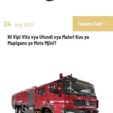
24
Tazama Zaidi

Aug 2023
Ni Vipi Vitu vya Ufundi vya Malori Kuu ya
Mapigano ya Moto Mjini?