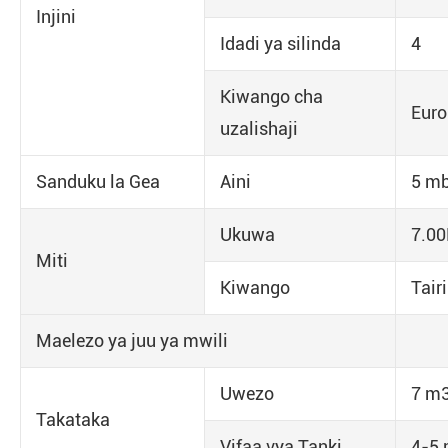
Injini
Idadi ya silinda
4
Kiwango cha
Euro
uzalishaji
Sanduku la Gea
Aini
5 mb
Ukuwa
7.00
Miti
Kiwango
Tairi
Maelezo ya juu ya mwili
Uwezo
7 m
Takataka
Vifaa vya Tanki
4-5 