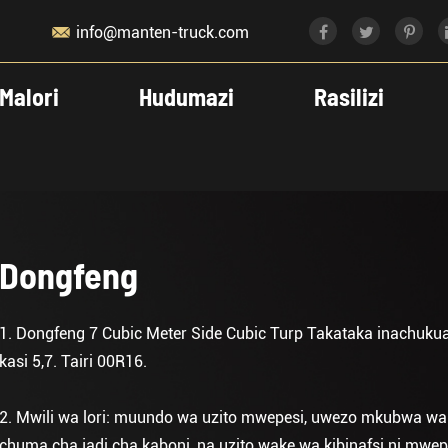

info@manten-truck.com
Malori
Hudumazi
Rasilizi
Dongfeng
1. Dongfeng 7 Cubic Meter Side Cubic Turp Takataka inachukua 
kasi 5,7. Tairi 00R16.
2. Mwili wa lori: muundo wa uzito mwepesi, uwezo mkubwa w
chuma cha jadi cha kaboni, na uzito wake wa kibinafsi ni mwepes