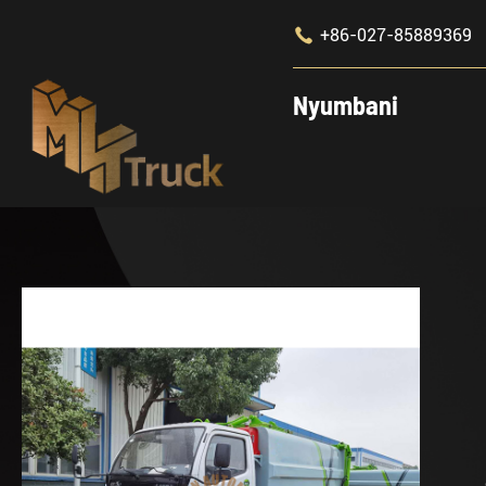

+86-027-85889369
Nyumbani