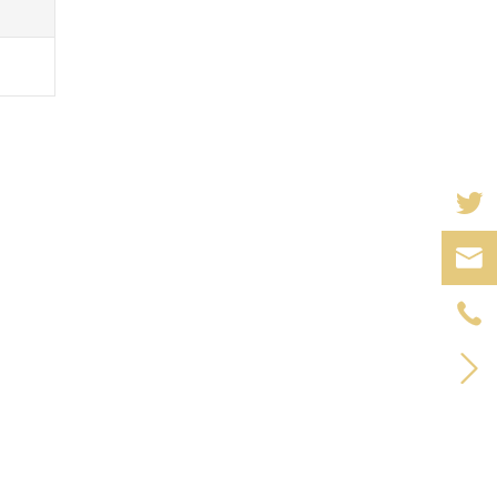


