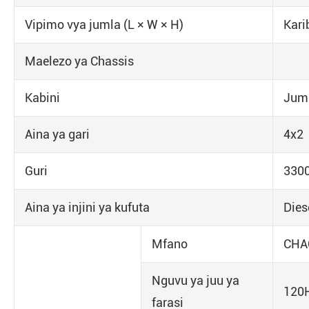
Vipimo vya jumla (L × W × H)
Kari
Maelezo ya Chassis
Kabini
Jumb
Aina ya gari
4x2
Guri
330
Aina ya injini ya kufuta
Dies
Mfano
CHA
Nguvu ya juu ya
120
farasi