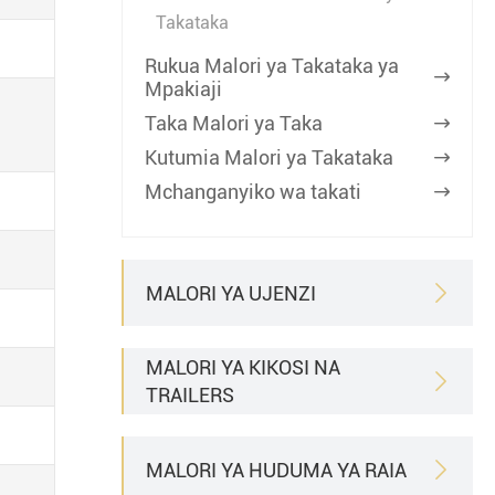
Takataka
Rukua Malori ya Takataka ya

Mpakiaji
Taka Malori ya Taka

Kutumia Malori ya Takataka

Mchanganyiko wa takati

MALORI YA UJENZI

MALORI YA KIKOSI NA

TRAILERS
MALORI YA HUDUMA YA RAIA
