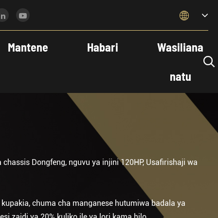

Mantene
Habari
Wasiliana

natu
chassis Dongfeng, nguvu ya injini 120HP, Usafirishaji wa
a kupakia, chuma cha manganese hutumiwa badala ya
i zaidi ya 20% kuliko ile ya lori kama hilo.