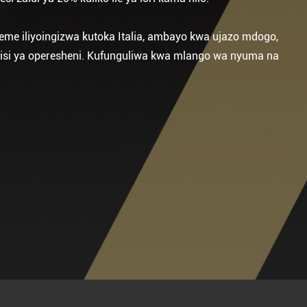
eme iliyoingizwa kutoka Italia, ambayo kwa ujazo mdogo,
hisi ya operesheni. Kufunguliwa kwa mlango wa nyuma na