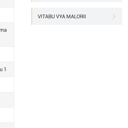
VITABU VYA MALORII

uma
u 1