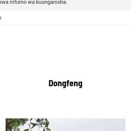
 kwa mfumo wa kuunganisha.
s
Dongfeng