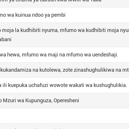
o wa kuinua ndoo ya pembi
 moja la kudhibiti nyuma, mfumo wa kudhibiti moja ny
abani
wa hewa, mfumo wa maji na mfumo wa uendeshaji.
 kukandamiza na kutolewa, zote zinashughulikiwa na mt
a ili kuepuka uchafuzi wowote wakati wa kushughulikia.
o Mzuri wa Kupunguza, Operesheni