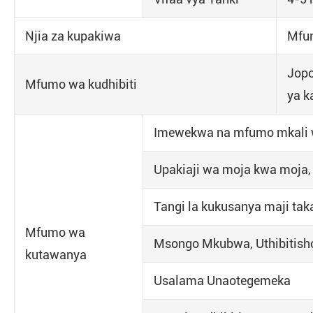
Njia za kupakiwa
Mfum
Jopo
Mfumo wa kudhibiti
ya k
Imewekwa na mfumo mkali 
Upakiaji wa moja kwa moja,
Tangi la kukusanya maji tak
Mfumo wa
Msongo Mkubwa, Uthibitish
kutawanya
Usalama Unaotegemeka