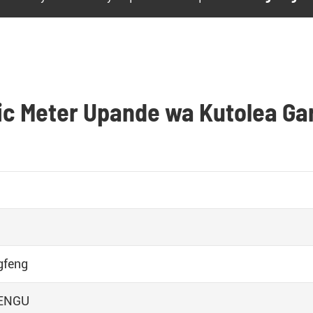
ic Meter Upande wa Kutolea Gar
gfeng
ENGU