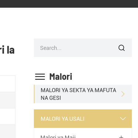
i la


Malori
MALORI YA SEKTA YA MAFUTA

NA GESI
MALORI YA USALI

Malori ya Maji
