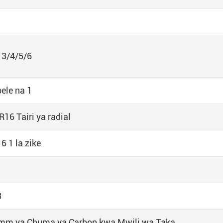
 3/4/5/6
ele na 1
R16 Tairi ya radial
 6 1 la zike
3
mm ya Chuma ya Carbon kwa Mwili wa Taka