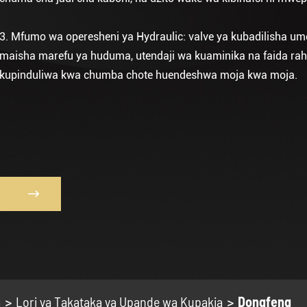
3. Mfumo wa operesheni ya Hydraulic: valve ya kubadilisha um
maisha marefu ya huduma, utendaji wa kuaminika na faida ra
kupinduliwa kwa chumba chote huendeshwa moja kwa moja.

a
Lori ya Takataka ya Upande wa Kupakia
Dongfeng