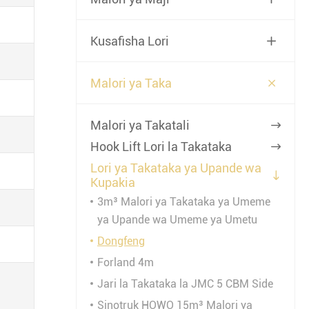
Kusafisha Lori


Malori ya Taka
Malori ya Takatali

Hook Lift Lori la Takataka

Lori ya Takataka ya Upande wa

Kupakia
3m³ Malori ya Takataka ya Umeme
ya Upande wa Umeme ya Umetu
Dongfeng
Forland 4m
Jari la Takataka la JMC 5 CBM Side
Sinotruk HOWO 15m³ Malori ya